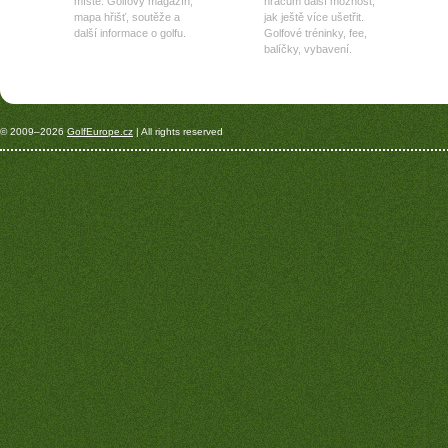
místě. Golfový magazín,
hráčům další možnost,
mapa hřišť, soutěže a
jak ještě více ušetřit.
další informace o golfu.
Golfové tréninky, fee,
balíčky, vybavení.
© 2009–2026
GolfEurope.cz
| All rights reserved