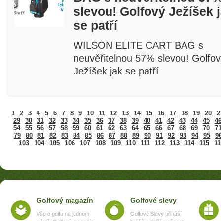
slevou! Golfový Ježíšek 
se patří
WILSON ELITE CART BAG s
neuvěřitelnou 57% slevou! Golfov
Ježíšek jak se patří
1
2
3
4
5
6
7
8
9
10
11
12
13
14
15
16
17
18
19
20
2
29
30
31
32
33
34
35
36
37
38
39
40
41
42
43
44
45
4
54
55
56
57
58
59
60
61
62
63
64
65
66
67
68
69
70
7
79
80
81
82
83
84
85
86
87
88
89
90
91
92
93
94
95
9
103
104
105
106
107
108
109
110
111
112
113
114
115
11
Golfový magazín
Golfové slevy
Vše o golfu na jednom
Golfové Slevy přináší