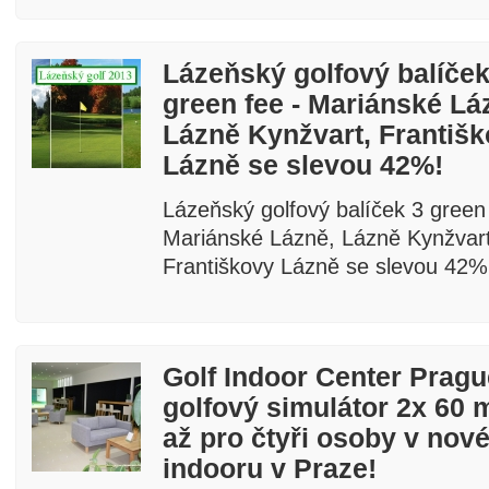
Lázeňský golfový balíček
green fee - Mariánské Lá
Lázně Kynžvart, Františ
Lázně se slevou 42%!
Lázeňský golfový balíček 3 green 
Mariánské Lázně, Lázně Kynžvart
fee a golf
Františkovy Lázně se slevou 42%
Golf Indoor Center Pragu
golfový simulátor 2x 60 
až pro čtyři osoby v nov
indooru v Praze!