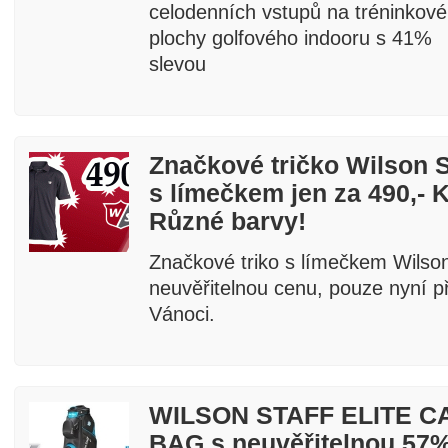
celodenních vstupů na tréninkové
plochy golfového indooru s 41%
slevou
Značkové tričko Wilson S
s límečkem jen za 490,- K
Různé barvy!
Značkové triko s límečkem Wilso
neuvěřitelnou cenu, pouze nyní p
Vánoci.
WILSON STAFF ELITE C
BAG s neuvěřitelnou 57