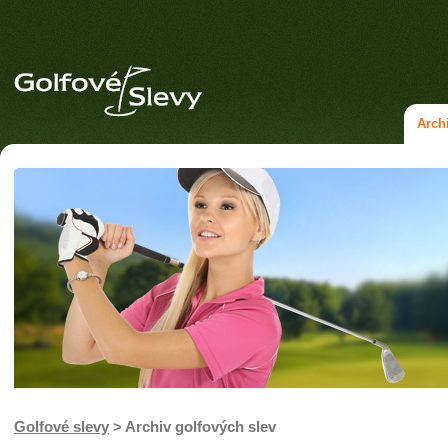
Arch
Golfové slevy
> Archiv golfových slev