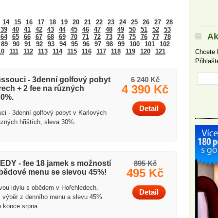
14
15
16
17
18
19
20
21
22
23
24
25
26
27
28
39
40
41
42
43
44
45
46
47
48
49
50
51
52
53
Ak
64
65
66
67
68
69
70
71
72
73
74
75
76
77
78
89
90
91
92
93
94
95
96
97
98
99
100
101
102
10
111
112
113
114
115
116
117
118
119
120
121
Chcete 
Přihlaš
ssouci - 3denní golfový pobyt
6 240 Kč
4 390 Kč
rech + 2 fee na různých
30%.
Detail
i - 3denní golfový pobyt v Karlových
ůzných hřištích, sleva 30%.
Y - fee 18 jamek s možností
895 Kč
495 Kč
obědové menu se slevou 45%!
ovou idylu s obědem v Hořehledech.
Detail
, výběr z denního menu a slevu 45%
o konce srpna.