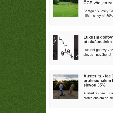
ČGF, vše jen za
Bestgolf Bluesky Gol
hřišť - slevy až 50
Luxusní golfový
příslušenstvím 
Luxusní golfový voz
slevou - neváhejte!
fee a golf
Austerlitz - fe
profesionálem
slevou 35%
Austerlitz - fee 18 
profesionálem se s