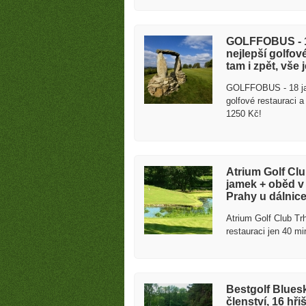
GOLFFOBUS - 1
nejlepší golfov
tam i zpět, vše 
GOLFFOBUS - 18 jam
golfové restauraci a
1250 Kč!
Atrium Golf Clu
jamek + oběd v 
Prahy u dálnic
Atrium Golf Club Tr
restauraci jen 40 mi
Bestgolf Bluesk
členství, 16 hři