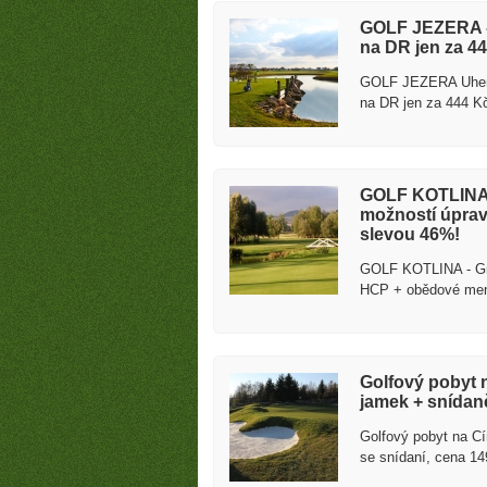
GOLF JEZERA - 
na DR jen za 44
GOLF JEZERA Uhersk
na DR jen za 444 K
GOLF KOTLINA -
možností úpra
slevou 46%!
GOLF KOTLINA - Gr
HCP + obědové men
Golfový pobyt n
jamek + snídan
Golfový pobyt na Cí
se snídaní, cena 1