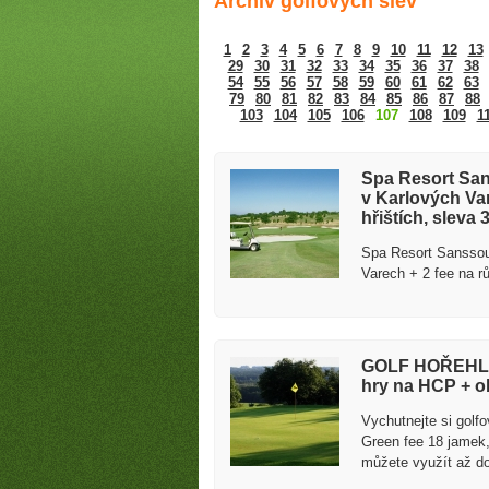
Archiv golfových slev
1
2
3
4
5
6
7
8
9
10
11
12
13
29
30
31
32
33
34
35
36
37
38
54
55
56
57
58
59
60
61
62
63
79
80
81
82
83
84
85
86
87
88
103
104
105
106
107
108
109
1
Golfové slevy – Slevy na green
Spa Resort San
v Karlových Va
hřištích, sleva 
Spa Resort Sanssouc
Varech + 2 fee na r
GOLF HOŘEHLED
hry na HCP + 
Vychutnejte si golf
Green fee 18 jamek
můžete využít až d