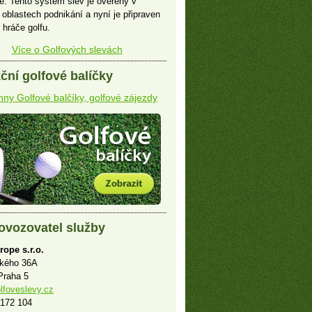
e. Tento systém slev je ověřený v
 oblastech podnikání a nyní je připraven
 hráče golfu.
Více o Golfových slevách
ční golfové balíčky
ny Golfové balčíky, golfové zájezdy
ovozovatel služby
rope s.r.o.
ského 36A
Praha 5
lfoveslevy.cz
 172 104