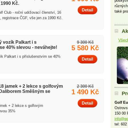
poskytn
 1990 Kč.
různých
Detail
také pro
f Club - roční udržovací členství, 16
%, registrace ČGF, vše jen za 1990 Kč.
Ak
Všech
 vozík Palkart i s
9 300 Kč
5 580 Kč
se 40% slevou - neváhejte!
ík Palkart i s příslušenstvím se 40%
Detail
e 18 jamek + 2 lekce s golfovým
2 300 Kč
1 490 Kč
 Daliborem Směšným se
Pr
Golf Eu
Detail
jamek + 2 lekce s golfovým
Ostrov
levou 35%
150 00 
info@go
tel: 602