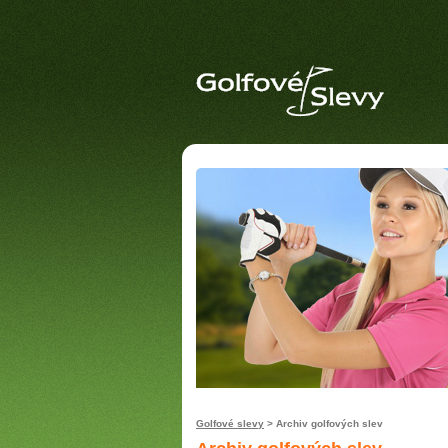
Golfové slevy
> Archiv golfových slev