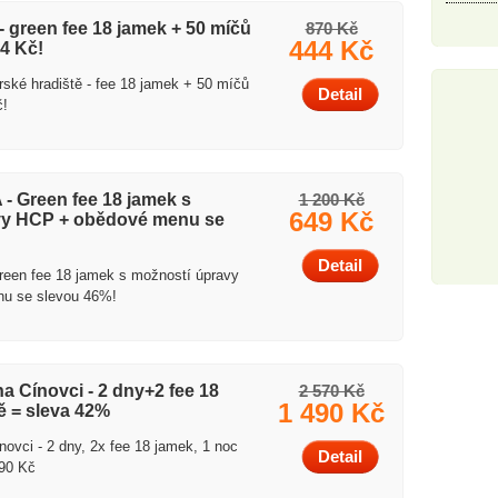
green fee 18 jamek + 50 míčů
870 Kč
444 Kč
4 Kč!
é hradiště - fee 18 jamek + 50 míčů
Detail
č!
 Green fee 18 jamek s
1 200 Kč
649 Kč
vy HCP + obědové menu se
Detail
een fee 18 jamek s možností úpravy
u se slevou 46%!
a Cínovci - 2 dny+2 fee 18
2 570 Kč
1 490 Kč
ě = sleva 42%
novci - 2 dny, 2x fee 18 jamek, 1 noc
Detail
490 Kč