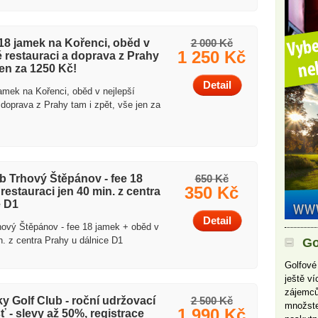
8 jamek na Kořenci, oběd v
2 000 Kč
1 250 Kč
é restauraci a doprava z Prahy
jen za 1250 Kč!
Detail
ek na Kořenci, oběd v nejlepší
 doprava z Prahy tam i zpět, vše jen za
b Trhový Štěpánov - fee 18
650 Kč
350 Kč
restauraci jen 40 min. z centra
e D1
Detail
hový Štěpánov - fee 18 jamek + oběd v
n. z centra Prahy u dálnice D1
Go
Golfové
ještě v
zájemců
y Golf Club - roční udržovací
2 500 Kč
množste
1 990 Kč
šť - slevy až 50%, registrace