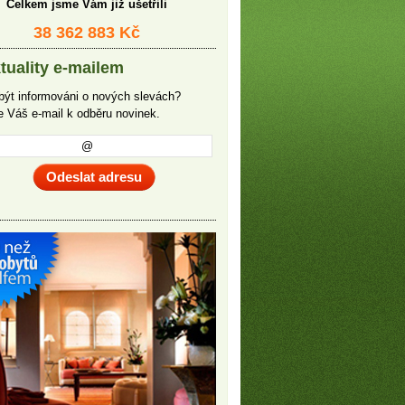
Celkem jsme Vám již ušetřili
38 362 883 Kč
tuality e-mailem
být informováni o nových slevách?
te Váš e-mail k odběru novinek.
Odeslat adresu