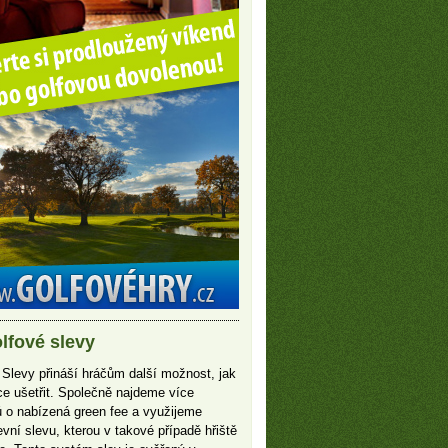
lfové slevy
 Slevy přináší hráčům další možnost, jak
íce ušetřit. Společně najdeme více
 o nabízená green fee a využijeme
vní slevu, kterou v takové případě hřiště