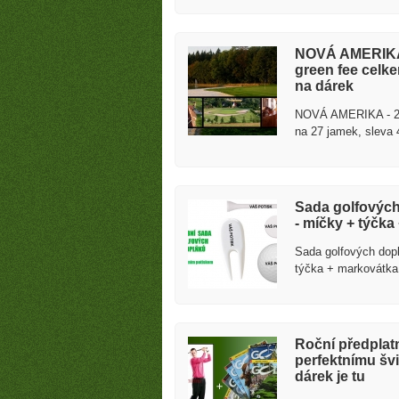
NOVÁ AMERIKA -
green fee celke
na dárek
NOVÁ AMERIKA - 2 d
na 27 jamek, sleva 
Sada golfových
- míčky + týčka
Sada golfových dop
týčka + markovátka 
Roční předplat
perfektnímu šv
dárek je tu