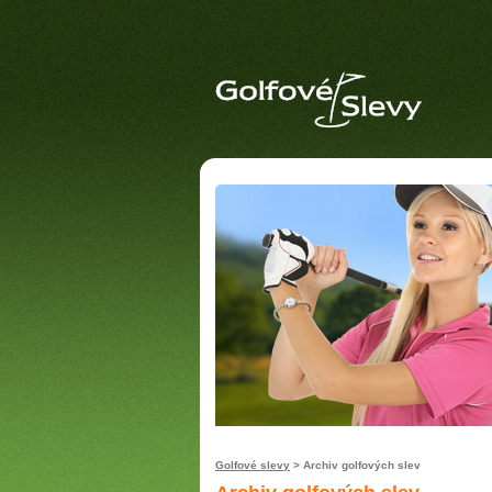
Golfové slevy
> Archiv golfových slev