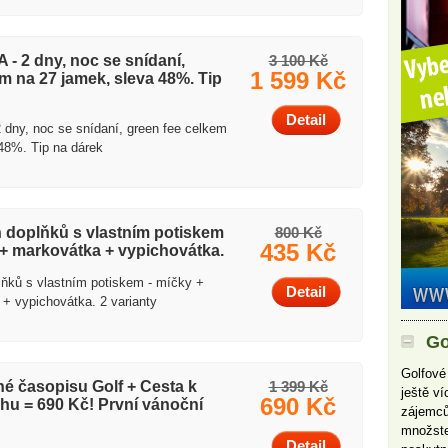
 2 dny, noc se snídaní,
3 100 Kč
1 599 Kč
m na 27 jamek, sleva 48%. Tip
Detail
ny, noc se snídaní, green fee celkem
48%. Tip na dárek
 doplňků s vlastním potiskem
800 Kč
435 Kč
 + markovátka + vypichovátka.
lňků s vlastním potiskem - míčky +
Detail
+ vypichovátka. 2 varianty
Go
Golfové
né časopisu Golf + Cesta k
1 399 Kč
ještě v
690 Kč
ihu = 690 Kč! První vánoční
zájemců
množste
Detail