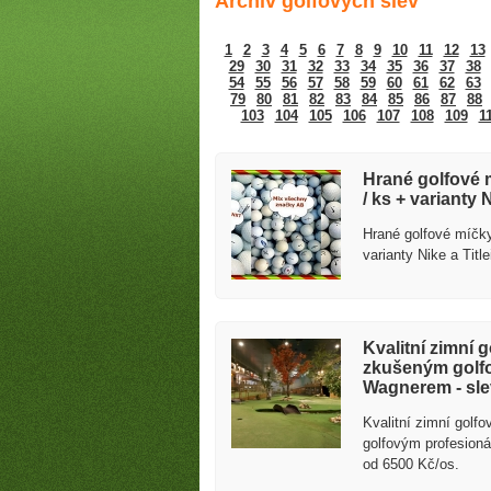
Archiv golfových slev
1
2
3
4
5
6
7
8
9
10
11
12
13
29
30
31
32
33
34
35
36
37
38
54
55
56
57
58
59
60
61
62
63
79
80
81
82
83
84
85
86
87
88
103
104
105
106
107
108
109
1
Golfové slevy – Slevy na green
Hrané golfové m
/ ks + varianty N
Hrané golfové míčky
varianty Nike a Title
Kvalitní zimní 
zkušeným golf
Wagnerem - sle
Kvalitní zimní golf
golfovým profesio
od 6500 Kč/os.