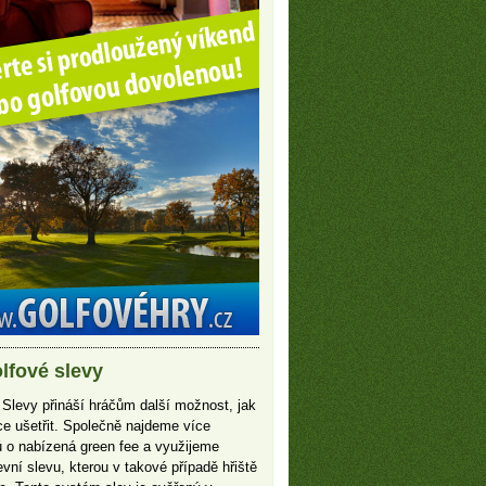
lfové slevy
 Slevy přináší hráčům další možnost, jak
íce ušetřit. Společně najdeme více
 o nabízená green fee a využijeme
vní slevu, kterou v takové případě hřiště