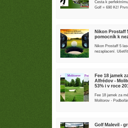
Cesta k perfektnímu
Golf = 690 Kč! Prvn
Nikon Prostaff 
pomocník k nez
Nikon Prostaff 5 la
nezaplacení. Ušetří
fee a golf
Fee 18 jamek za
Alfrédov - Moli
53% i v roce 20
Fee 18 jamek za mén
Molitorov - Podbořá
Golf Malevil - 