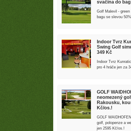
svačina do bagu
Golf Malevil - gree
bagu se slevou 50%
Indoor Tvrz Kun
Swing Golf simu
349 Kč
Indoor Tvrz Kunratic
pro 4 hráče jen za 
GOLF WAIDHOFE
neomezený golf
Rakousku, kous
Kč/os.!
GOLF WAIDHOFEN - 
golf, polopenze a w
jen 2595 Kč/os.!