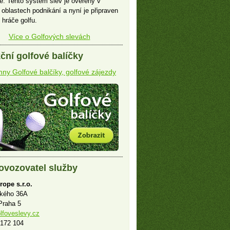
e. Tento systém slev je ověřený v
 oblastech podnikání a nyní je připraven
 hráče golfu.
Více o Golfových slevách
ční golfové balíčky
ny Golfové balčíky, golfové zájezdy
ovozovatel služby
rope s.r.o.
ského 36A
Praha 5
lfoveslevy.cz
 172 104