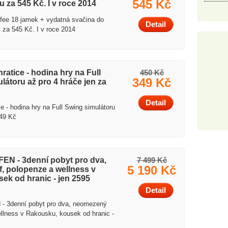
545 Kč
 za 545 Kč. I v roce 2014
n fee 18 jamek + vydatná svačina do
Detail
 za 545 Kč. I v roce 2014
ratice - hodina hry na Full
450 Kč
349 Kč
látoru až pro 4 hráče jen za
Detail
e - hodina hry na Full Swing simulátoru
349 Kč
N - 3denní pobyt pro dva,
7 499 Kč
5 190 Kč
, polopenze a wellness v
ek od hranic - jen 2595
Detail
3denní pobyt pro dva, neomezený
ellness v Rakousku, kousek od hranic -