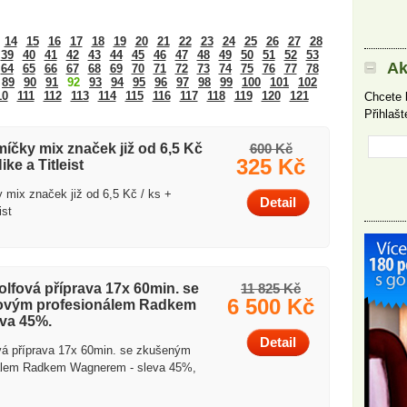
14
15
16
17
18
19
20
21
22
23
24
25
26
27
28
39
40
41
42
43
44
45
46
47
48
49
50
51
52
53
Ak
64
65
66
67
68
69
70
71
72
73
74
75
76
77
78
89
90
91
92
93
94
95
96
97
98
99
100
101
102
10
111
112
113
114
115
116
117
118
119
120
121
Chcete 
Přihlaš
íčky mix značek již od 6,5 Kč
600 Kč
325 Kč
ike a Titleist
 mix značek již od 6,5 Kč / ks +
Detail
ist
golfová příprava 17x 60min. se
11 825 Kč
6 500 Kč
ovým profesionálem Radkem
va 45%.
Detail
ová příprava 17x 60min. se zkušeným
nálem Radkem Wagnerem - sleva 45%,