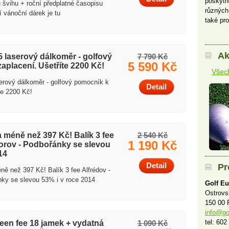
poskytn
 švihu + roční předplatné časopisu
různých
í vánoční dárek je tu
také pro
Ak
5 laserový dálkoměr - golfový
7 790 Kč
5 590 Kč
aplacení. Ušetříte 2200 Kč!
Všech
serový dálkoměr - golfový pomocník k
Detail
te 2200 Kč!
 méně než 397 Kč! Balík 3 fee
2 540 Kč
1 190 Kč
torov - Podbořánky se slevou
14
Detail
Pr
ě než 397 Kč! Balík 3 fee Alfrédov -
nky se slevou 53% i v roce 2014
Golf Eu
Ostrov
150 00 
info@go
tel: 602
green fee 18 jamek + vydatná
1 090 Kč