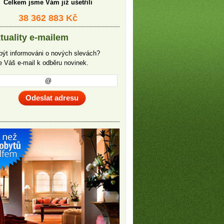
Celkem jsme Vám již ušetřili
38 362 883 Kč
tuality e-mailem
být informováni o nových slevách?
te Váš e-mail k odběru novinek.
Odeslat adresu