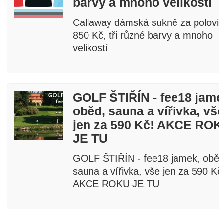
barvy a mnoho velikostí
Callaway dámská sukně za polovi
850 Kč, tři různé barvy a mnoho
velikostí
GOLF ŠTIŘÍN - fee18 jam
oběd, sauna a vířivka, vš
jen za 590 Kč! AKCE RO
JE TU
GOLF ŠTIŘÍN - fee18 jamek, obě
sauna a vířivka, vše jen za 590 K
AKCE ROKU JE TU