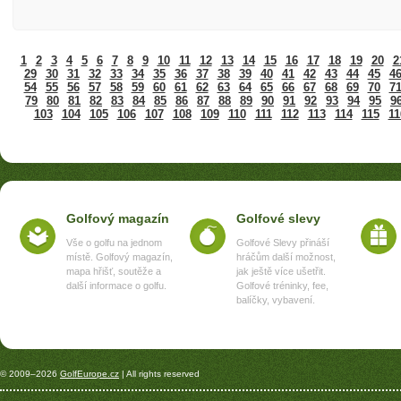
1
2
3
4
5
6
7
8
9
10
11
12
13
14
15
16
17
18
19
20
2
29
30
31
32
33
34
35
36
37
38
39
40
41
42
43
44
45
4
54
55
56
57
58
59
60
61
62
63
64
65
66
67
68
69
70
7
79
80
81
82
83
84
85
86
87
88
89
90
91
92
93
94
95
9
103
104
105
106
107
108
109
110
111
112
113
114
115
11
Golfový magazín
Golfové slevy
Vše o golfu na jednom
Golfové Slevy přináší
místě. Golfový magazín,
hráčům další možnost,
mapa hřišť, soutěže a
jak ještě více ušetřit.
další informace o golfu.
Golfové tréninky, fee,
balíčky, vybavení.
© 2009–2026
GolfEurope.cz
| All rights reserved