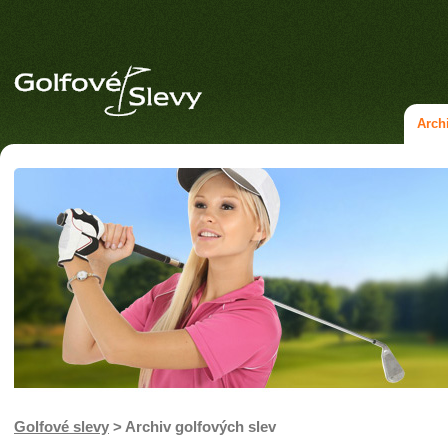
Arch
Golfové slevy
> Archiv golfových slev