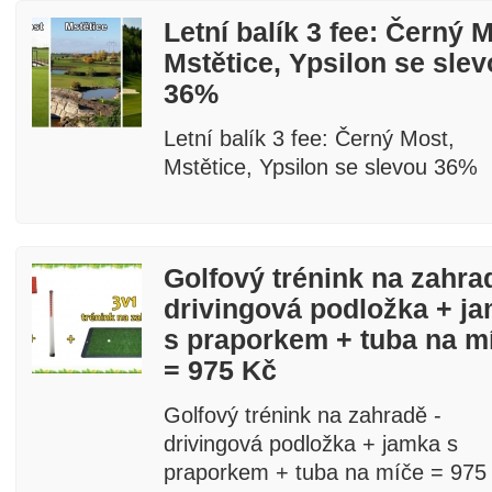
Letní balík 3 fee: Černý M
Mstětice, Ypsilon se sle
36%
Letní balík 3 fee: Černý Most,
Mstětice, Ypsilon se slevou 36%
Golfový trénink na zahra
drivingová podložka + j
s praporkem + tuba na m
= 975 Kč
Golfový trénink na zahradě -
drivingová podložka + jamka s
praporkem + tuba na míče = 975