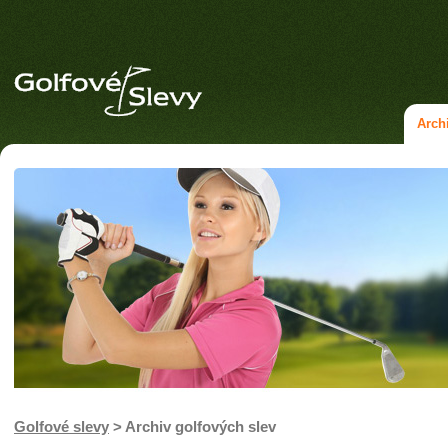
Arch
Golfové slevy
> Archiv golfových slev