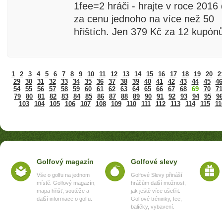
1fee=2 hráči - hrajte v roce 2016
za cenu jednoho na více než 50
hřištích. Jen 379 Kč za 12 kupón
1
2
3
4
5
6
7
8
9
10
11
12
13
14
15
16
17
18
19
20
2
29
30
31
32
33
34
35
36
37
38
39
40
41
42
43
44
45
4
54
55
56
57
58
59
60
61
62
63
64
65
66
67
68
69
70
7
79
80
81
82
83
84
85
86
87
88
89
90
91
92
93
94
95
9
103
104
105
106
107
108
109
110
111
112
113
114
115
11
Golfový magazín
Golfové slevy
Vše o golfu na jednom
Golfové Slevy přináší
místě. Golfový magazín,
hráčům další možnost,
mapa hřišť, soutěže a
jak ještě více ušetřit.
další informace o golfu.
Golfové tréninky, fee,
balíčky, vybavení.