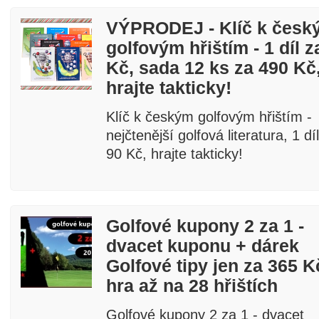
VÝPRODEJ - Klíč k česk
golfovým hřištím - 1 díl z
Kč, sada 12 ks za 490 Kč
hrajte takticky!
Klíč k českým golfovým hřištím -
nejčtenější golfová literatura, 1 dí
90 Kč, hrajte takticky!
Golfové kupony 2 za 1 -
dvacet kuponu + dárek
Golfové tipy jen za 365 K
hra až na 28 hřištích
Golfové kupony 2 za 1 - dvacet