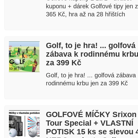
kuponu + dárek Golfové tipy jen 
365 Kč, hra až na 28 hřištích
Golf, to je hra! ... golfová
zábava k rodinnému krbu
za 399 Kč
fee a golf
Golf, to je hra! ... golfová zábava
rodinnému krbu jen za 399 Kč
GOLFOVÉ MÍČKY Srixon
Tour Special + VLASTNÍ
POTISK 15 ks se slevou