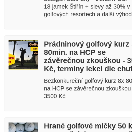
18 jamek Štiřín + slevy až 30% v
golfových resortech a další výhod
Prádninový golfový kurz
80min. na HCP se
závěrečnou zkouškou - 3
fee a golf
Kč, termíny lekcí dle chut
Bezkonkureční golfový kurz 8x 8
na HCP se závěrečnou zkouškou 
3500 Kč
Hrané golfové míčky 50 