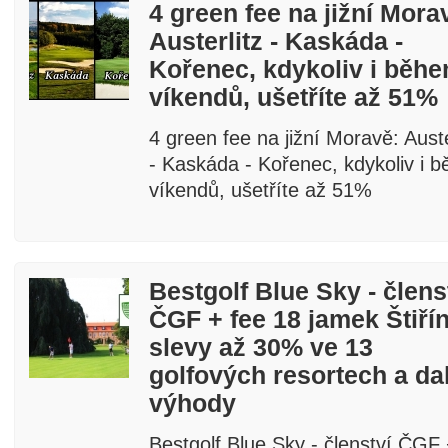
4 green fee na jižní Mora
Austerlitz - Kaskáda -
Kořenec, kdykoliv i běh
víkendů, ušetříte až 51%
4 green fee na jižní Moravě: Auste
- Kaskáda - Kořenec, kdykoliv i 
víkendů, ušetříte až 51%
Bestgolf Blue Sky - člens
ČGF + fee 18 jamek Štiří
slevy až 30% ve 13
golfových resortech a da
výhody
Bestgolf Blue Sky - členství ČGF 