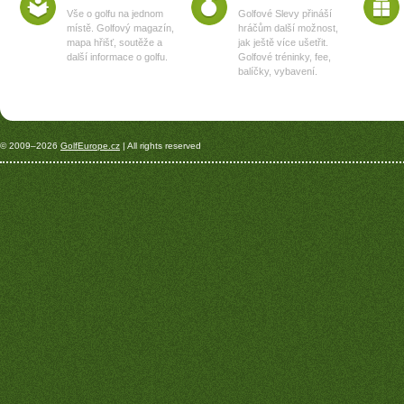
Vše o golfu na jednom
Golfové Slevy přináší
místě. Golfový magazín,
hráčům další možnost,
mapa hřišť, soutěže a
jak ještě více ušetřit.
další informace o golfu.
Golfové tréninky, fee,
balíčky, vybavení.
© 2009–2026
GolfEurope.cz
| All rights reserved