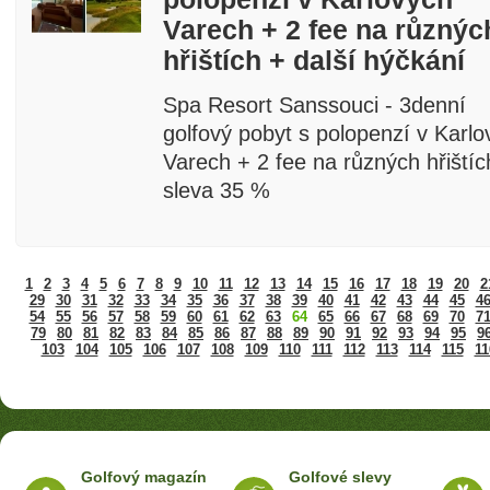
Varech + 2 fee na různýc
hřištích + další hýčkání
Spa Resort Sanssouci - 3denní
golfový pobyt s polopenzí v Karlo
Varech + 2 fee na různých hřištíc
sleva 35 %
1
2
3
4
5
6
7
8
9
10
11
12
13
14
15
16
17
18
19
20
2
29
30
31
32
33
34
35
36
37
38
39
40
41
42
43
44
45
4
54
55
56
57
58
59
60
61
62
63
64
65
66
67
68
69
70
7
79
80
81
82
83
84
85
86
87
88
89
90
91
92
93
94
95
9
103
104
105
106
107
108
109
110
111
112
113
114
115
11
Golfový magazín
Golfové slevy