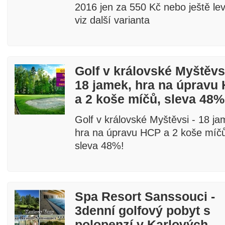
2016 jen za 550 Kč nebo ještě lev
viz další varianta
Golf v královské Myštěvsi
18 jamek, hra na úpravu
a 2 koše míčů, sleva 48%
Golf v královské Myštěvsi - 18 ja
hra na úpravu HCP a 2 koše míč
sleva 48%!
Spa Resort Sanssouci -
3denní golfový pobyt s
polopenzí v Karlových