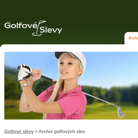
Arch
Golfové slevy
> Archiv golfových slev