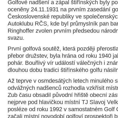
Golfové nadšení a zápal štiřínských byly 
oceněny 24.11.1931 na prvním zasedání go
Československé republiky ve společenskýc
Autoklubu RČS, kde byl průmyslník pan bar
Ringhoffer zvolen prvním předsedou národ
svazu.
První golfová soutěž, která později přerostla
přebor družstev, byla hrána od roku 1940 j
pohár. Bouřlivý vír událostí válečných i zn
dlouhou dobu tradici štiřínského golfu násiln
Až teprve v osmdesátých letech minulého st
odvážných nadšenců rozhodla vzkřísit místn
Zub času obsadil původní hřiště obecní zás
nejprve pod hlavičkou místní TJ Slavoj Vel
posléze od roku 1992 v samostatném Golf C
začali místní novodobí golfoví prospektoři 