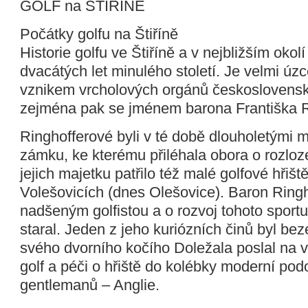
GOLF na ŠTIŘÍNĚ
Počátky golfu na Štiříně
Historie golfu ve Štiříně a v nejbližším okol
dvacátých let minulého století. Je velmi úz
vznikem vrcholových orgánů československ
zejména pak se jménem barona Františka R
Ringhofferové byli v té době dlouholetými ma
zámku, ke kterému přiléhala obora o rozloz
jejich majetku patřilo též malé golfové hřiš
Volešovicích (dnes Olešovice). Baron Ringh
nadšeným golfistou a o rozvoj tohoto sportu
staral. Jeden z jeho kuriózních činů byl bez
svého dvorního kočího Doležala poslal na 
golf a péči o hřiště do kolébky moderní pod
gentlemanů – Anglie.