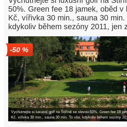
Vychutnejte si luxusní golf na Štiř
50%. Green fee 18 jamek, oběd v
Kč, vířivka 30 min., sauna 30 min.
kdykoliv během sezóny 2011, jen 
Golfové slevy – Slevy na green
-50 %
Vychutnejte si luxusní golf na Štiříně se slevou 50%. Green fee 18 j
Kč, vířivka 30 min., sauna 30 min. To vše, kdykoliv během sezóny 201