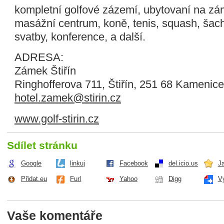
kompletní golfové zázemí, ubytovaní na zá
masážní centrum, koně, tenis, squash, šach
svatby, konference, a další.
ADRESA:
Zámek Štiřín
Ringhofferova 711, Štiřín, 251 68 Kamenice
hotel.zamek@stirin.cz
www.golf-stirin.cz
Sdílet stránku
Google
linkuj
Facebook
del.icio.us
J
Přidat.eu
Furl
Yahoo
Digg
V
Vaše komentáře