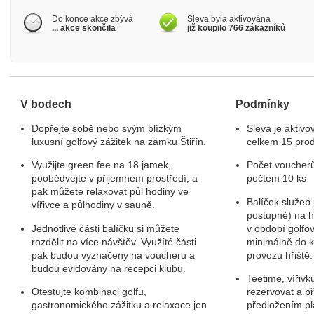
Do konce akce zbývá
Sleva byla aktivována
... akce skončila
již koupilo 766 zákazníků
V bodech
Podmínky
Dopřejte sobě nebo svým blízkým
Sleva je aktivo
luxusní golfový zážitek na zámku Štiřín.
celkem 15 pro
Využijte green fee na 18 jamek,
Počet voucher
poobědvejte v přijemném prostředí, a
počtem 10 ks
pak můžete relaxovat půl hodiny ve
Balíček služeb 
vířivce a půlhodiny v sauně.
postupně) na hř
Jednotlivé části balíčku si můžete
v období golfo
rozdělit na více návštěv. Využíté části
minimálně do ko
pak budou vyznačeny na voucheru a
provozu hřiště.
budou evidovány na recepci klubu.
Teetime, vířiv
Otestujte kombinaci golfu,
rezervovat a p
gastronomického zážitku a relaxace jen
předložením p