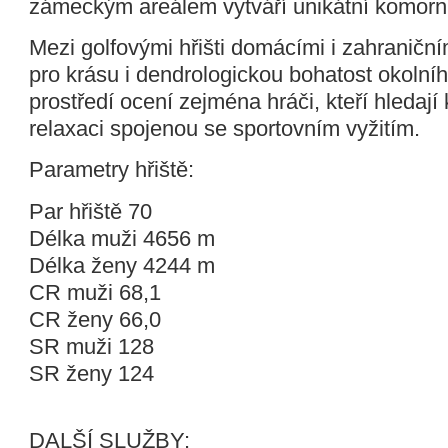
zámeckým areálem vytváří unikátní komorní
Mezi golfovými hřišti domácími i zahraniční
pro krásu i dendrologickou bohatost okolní
prostředí ocení zejména hráči, kteří hledají
relaxaci spojenou se sportovním vyžitím.
Parametry hřiště:
Par hřiště 70
Délka muži 4656 m
Délka ženy 4244 m
CR muži 68,1
CR ženy 66,0
SR muži 128
SR ženy 124
DALŠÍ SLUŽBY: