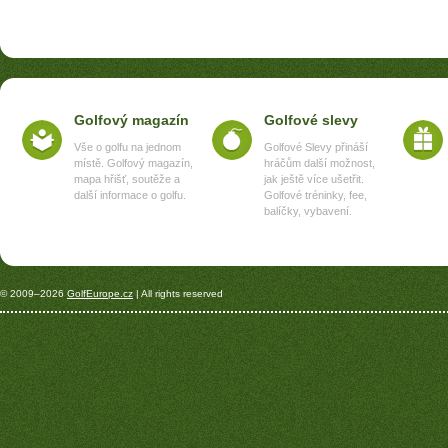
Golfový magazín
Golfové slevy
Vše o golfu na jednom
Golfové Slevy přináší
místě. Golfový magazín,
hráčům další možnost,
mapa hřišť, soutěže a
jak ještě více ušetřit.
další informace o golfu.
Golfové tréninky, fee,
balíčky, vybavení.
© 2009–2026
GolfEurope.cz
| All rights reserved