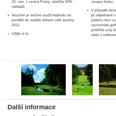
25. min. z centra Prahy, ušetříte 50%
recepci klubu.
nákladů.
V případě neús
Voucher je možné využít kdykoliv od
již objednané 
pondělí do neděle během celé sezóny
pádem není co z
2011.
vychutnáte gol
potěšíte svůj ž
Užijte si to...
relax s celkov
fee a golf
Další informace