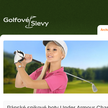
Arch
Pánské spikové boty Under Armour Cha