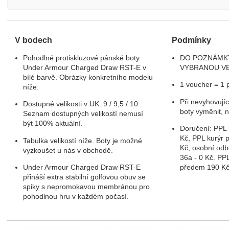
V bodech
Podmínky
Pohodlné protiskluzové pánské boty
DO POZNÁMK
Under Armour Charged Draw RST-E v
VYBRANOU VE
bílé barvě. Obrázky konkretního modelu
1 voucher = 1 
níže.
Při nevyhovujíc
Dostupné velikosti v UK: 9 / 9,5 / 10.
boty vyměnit, n
Seznam dostupných velikostí nemusí
být 100% aktuální.
Doručení: PPL 
Kč, PPL kurýr p
Tabulka velikostí níže. Boty je možné
Kč, osobní odb
vyzkoušet u nás v obchodě.
36a - 0 Kč. PP
Under Armour Charged Draw RST-E
předem 190 K
přináší extra stabilní golfovou obuv se
spiky s nepromokavou membránou pro
pohodlnou hru v každém počasí.