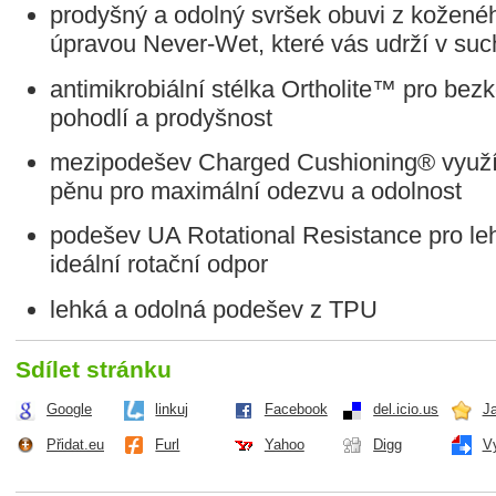
prodyšný a odolný svršek obuvi z kožené
úpravou Never-Wet, které vás udrží v suc
antimikrobiální stélka Ortholite™ pro bez
pohodlí a prodyšnost
mezipodešev Charged Cushioning® využí
pěnu pro maximální odezvu a odolnost
podešev UA Rotational Resistance pro leh
ideální rotační odpor
lehká a odolná podešev z TPU
Sdílet stránku
Google
linkuj
Facebook
del.icio.us
J
Přidat.eu
Furl
Yahoo
Digg
V