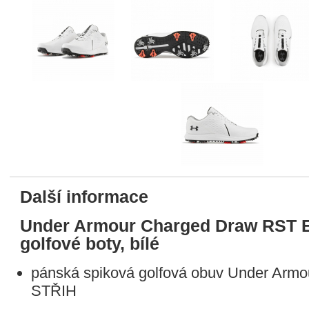
fee a golf
Další informace
Under Armour Charged Draw RST 
golfové boty, bílé
pánská spiková golfová obuv Under Ar
STŘIH