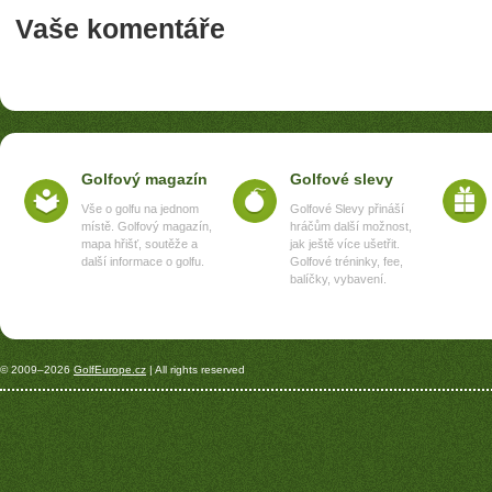
Vaše komentáře
Golfový magazín
Golfové slevy
Vše o golfu na jednom
Golfové Slevy přináší
místě. Golfový magazín,
hráčům další možnost,
mapa hřišť, soutěže a
jak ještě více ušetřit.
další informace o golfu.
Golfové tréninky, fee,
balíčky, vybavení.
© 2009–2026
GolfEurope.cz
| All rights reserved