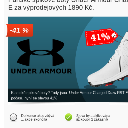
E za výprodejových 1890 Kč.
-41 %
Golfové slevy – Slevy na green
Klasické spikové boty? Tady jsou. Under Armour Charged Draw RST-
počasí, nyní se slevou 41%.
Do konce akce zbývá
Sleva byla aktivována
... akce skončila
již koupil 1 zákazník