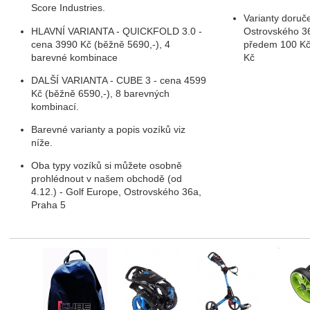
Score Industries.
Varianty doruč
HLAVNÍ VARIANTA - QUICKFOLD 3.0 -
Ostrovského 36
cena 3990 Kč (běžně 5690,-), 4
předem 100 Kč
barevné kombinace
Kč
DALŠÍ VARIANTA - CUBE 3 - cena 4599
Kč (běžně 6590,-), 8 barevných
kombinací.
Barevné varianty a popis vozíků viz
níže.
fee a golf
Oba typy vozíků si můžete osobně
prohlédnout v našem obchodě (od
4.12.) - Golf Europe, Ostrovského 36a,
Praha 5