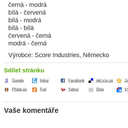
černá - modrá
bílá - červená
bílá - modrá
bílá - bílá
červená - černá
modrá - černá
Výrobce: Score Industries, Německo
Sdílet stránku
Google
linkuj
Facebook
del.icio.us
J
Přidat.eu
Furl
Yahoo
Digg
V
Vaše komentáře