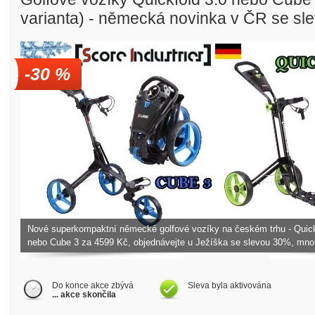
varianta) - německá novinka v ČR se s
-30 %
Golfové slevy – Slevy na green
Nové superkompaktní německé golfové vozíky na českém trhu - Quick
nebo Cube 3 za 4599 Kč, objednávejte u Ježíška se slevou 30%, mn
Do konce akce zbývá
Sleva byla aktivována
... akce skončila