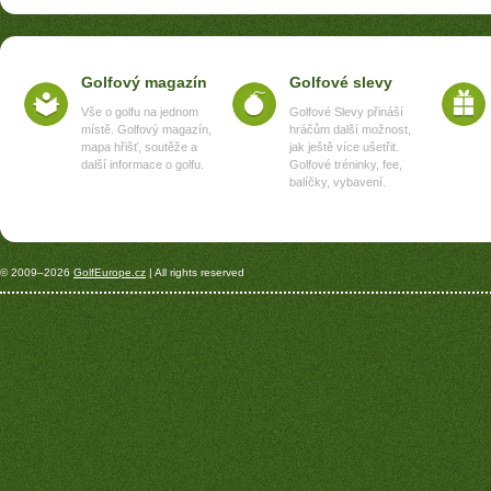
Golfový magazín
Golfové slevy
Vše o golfu na jednom
Golfové Slevy přináší
místě. Golfový magazín,
hráčům další možnost,
mapa hřišť, soutěže a
jak ještě více ušetřit.
další informace o golfu.
Golfové tréninky, fee,
balíčky, vybavení.
© 2009–2026
GolfEurope.cz
| All rights reserved