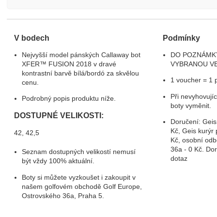
V bodech
Podmínky
Nejvyšší model pánských Callaway bot
DO POZNÁMK
XFER™ FUSION 2018 v dravé
VYBRANOU VE
kontrastní barvě bílá/bordó za skvělou
1 voucher = 1 
cenu.
Při nevyhovujíc
Podrobný popis produktu níže.
boty vyměnit.
DOSTUPNÉ VELIKOSTI:
Doručení: Geis
Kč, Geis kurýr 
42, 42,5
Kč, osobní odb
36a - 0 Kč. Do
Seznam dostupných velikostí nemusí
dotaz
být vždy 100% aktuální.
Boty si můžete vyzkoušet i zakoupit v
našem golfovém obchodě Golf Europe,
Ostrovského 36a, Praha 5.