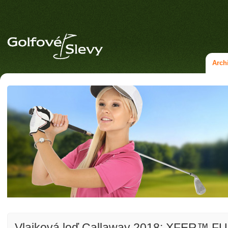
Arch
Vlajková loď Callaway 2018: XFER™ F