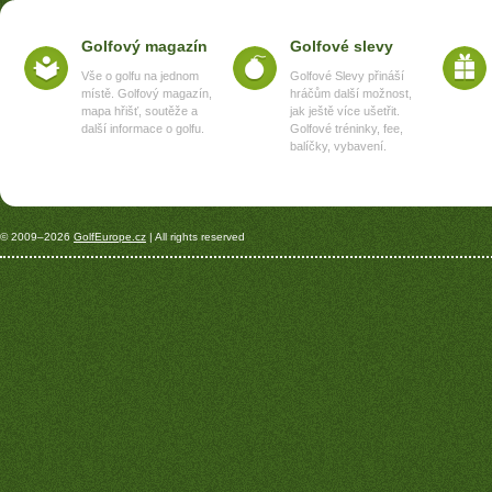
Golfový magazín
Golfové slevy
Vše o golfu na jednom
Golfové Slevy přináší
místě. Golfový magazín,
hráčům další možnost,
mapa hřišť, soutěže a
jak ještě více ušetřit.
další informace o golfu.
Golfové tréninky, fee,
balíčky, vybavení.
© 2009–2026
GolfEurope.cz
| All rights reserved