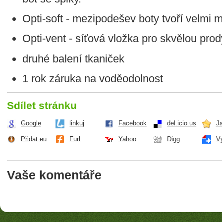
Opti-soft - mezipodešev boty tvoří velmi
Opti-vent - síťová vložka pro skvělou pro
druhé balení tkaniček
1 rok záruka na voděodolnost
Sdílet stránku
Google
linkuj
Facebook
del.icio.us
J
Přidat.eu
Furl
Yahoo
Digg
V
Vaše komentáře