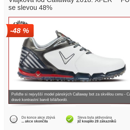
se slevou 48%
-48 %
Golfové slevy – Slevy na green
Pořiďte si nejvyšší model pánských Callaway bot za skvělou cenu 
dravé kontrastní barvě bílá/bordó.
Do konce akce zbývá
Sleva byla aktivována
... akce skončila
již koupilo 28 zákazníků