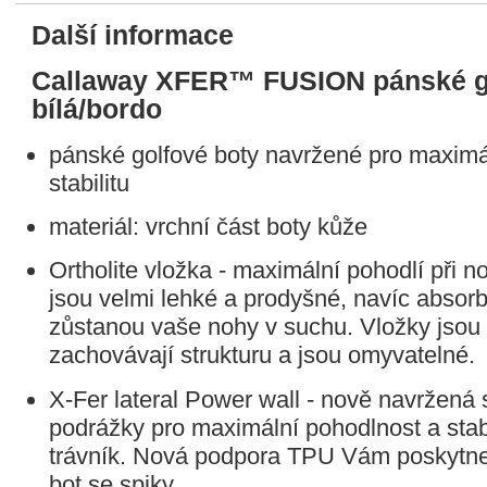
Další informace
Callaway XFER™ FUSION pánské go
bílá/bordo
pánské golfové boty navržené pro maximá
stabilitu
materiál: vrchní část boty kůže
fee a golf
Ortholite vložka - maximální pohodlí při n
jsou velmi lehké a prodyšné, navíc absorbu
zůstanou vaše nohy v suchu. Vložky jsou a
zachovávají strukturu a jsou omyvatelné.
X-Fer lateral Power wall - nově navržená 
podrážky pro maximální pohodlnost a stabi
trávník. Nová podpora TPU Vám poskytne s
bot se spiky.