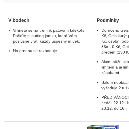
V bodech
Podmínky
Vrhněte se na trénink patovaní kdekoliv.
Doručení: Geis
Pořiďte si putting jamku, která Vám
Kč, Geis kurýr 
poslušně vrátí každý úspěšný míček.
Kč, osobní odb
36a - 0 Kč, Gei
Na greenu se rozhoduje...
předem (290 K
Akce může skon
limitem a je li
zásobami.
Balení neobsah
vyžaduje 2 tuž
PŘED VÁNOCI -
neděli 22.12. 
23.12. do 16h