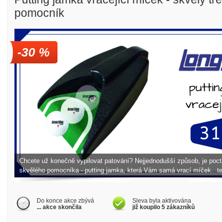
pomocník
-30 %
Golfové slevy – Slevy na green
Chcete už konečně vypilovat patování? Nejjednodušší způsob, je pocti
skvělého pomocníka - putting jamka, která Vám samá vrací míček...t
Do konce akce zbývá
Sleva byla aktivována
... akce skončila
již koupilo 5 zákazníků