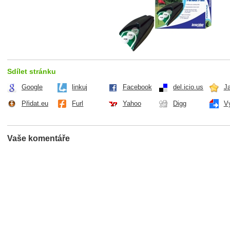
Sdílet stránku
Google
linkuj
Facebook
del.icio.us
J
Přidat.eu
Furl
Yahoo
Digg
V
fee a golf
Vaše komentáře