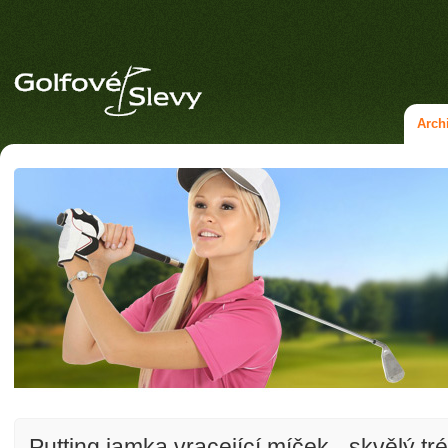
Arch
Putting jamka vracející míček - skvělý tr