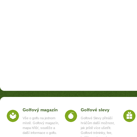
Golfový magazín
Golfové slevy
Vše o golfu na jednom
Golfové Slevy přináší
místě. Golfový magazín,
hráčům další možnost,
mapa hřišť, soutěže a
jak ještě více ušetřit.
další informace o golfu.
Golfové tréninky, fee,