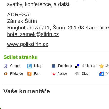
svatby, konference, a další.
ADRESA:
Zámek Štiřín
Ringhofferova 711, Štiřín, 251 68 Kamenice
hotel.zamek@stirin.cz
www.golf-stirin.cz
Sdílet stránku
Google
linkuj
Facebook
del.icio.us
J
Přidat.eu
Furl
Yahoo
Digg
V
Vaše komentáře