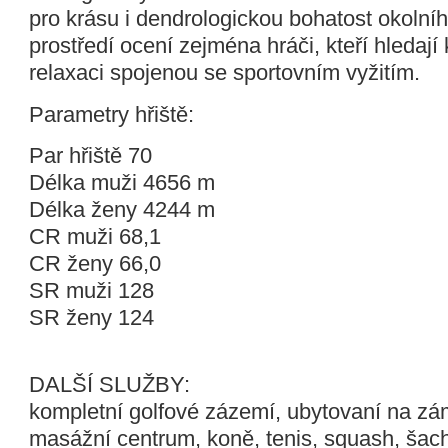
pro krásu i dendrologickou bohatost okolní
prostředí ocení zejména hráči, kteří hledají
relaxaci spojenou se sportovním vyžitím.
Parametry hřiště:
Par hřiště 70
Délka muži 4656 m
Délka ženy 4244 m
CR muži 68,1
CR ženy 66,0
SR muži 128
SR ženy 124
DALŠÍ SLUŽBY:
kompletní golfové zázemí, ubytovaní na zá
masážní centrum, koně, tenis, squash, šach