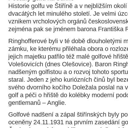
Historie golfu ve Štiříně a v nejbližším okol
dvacátých let minulého století. Je velmi úz
vznikem vrcholových orgánů československ
zejména pak se jménem barona Františka R
Ringhofferové byli v té době dlouholetými ma
zámku, ke kterému přiléhala obora o rozloz
jejich majetku patřilo též malé golfové hřiš
Volešovicích (dnes Olešovice). Baron Ringh
nadšeným golfistou a o rozvoj tohoto sportu
staral. Jeden z jeho kuriózních činů byl bez
svého dvorního kočího Doležala poslal na 
golf a péči o hřiště do kolébky moderní pod
gentlemanů – Anglie.
Golfové nadšení a zápal štiřínských byly 
oceněny 24.11.1931 na prvním zasedání go