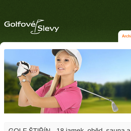
Arch
GOLF ŠTIŘÍN - 18 jamek, oběd, sauna a ví