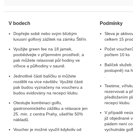
V bodech
Podmínky
Dopřejte sobě nebo svým blízkým
Sleva je aktivo
luxusní golfový zážitek na zámku Štiřín.
celkem 15 pro
Využijte green fee na 18 jamek,
Počet voucher
poobědvejte v příjemném prostředí, a
počtem 10 ks
pak můžete relaxovat půl hodiny ve
Balíček služeb 
vířivce a půlhodiny v sauně.
postupně) na hř
Jednotlivé části balíčku si můžete
.
rozdělit na více návštěv. Využité části
Teetime, vířiv
pak budou vyznačeny na voucheru a
rezervovat a p
budou evidovány na recepci klubu.
předložením p
Otestujte kombinaci golfu,
recepci klubu.
gastronomického zážitku a relaxace jen
V případě neús
25. min. z centra Prahy, ušetříte 50%
již objednané 
nákladů.
pádem není co z
Voucher je možné využít kdykoliv od
vychutnáte gol