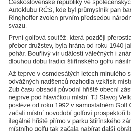
Československé republiky ve společenskýc
Autoklubu RČS, kde byl průmyslník pan bar
Ringhoffer zvolen prvním předsedou národ
svazu.
První golfová soutěž, která později přerostla
přebor družstev, byla hrána od roku 1940 j
pohár. Bouřlivý vír událostí válečných i zn
dlouhou dobu tradici štiřínského golfu násiln
Až teprve v osmdesátých letech minulého st
odvážných nadšenců rozhodla vzkřísit místn
Zub času obsadil původní hřiště obecní zás
nejprve pod hlavičkou místní TJ Slavoj Vel
posléze od roku 1992 v samostatném Golf C
začali místní novodobí golfoví prospektoři 
ilegálně hřiště přímo v parku štiřínského zá
místního golfu tak začala nabírat další obrát