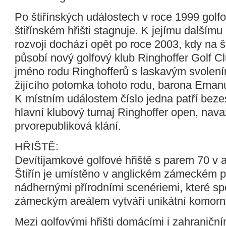
Po štiřínských událostech v roce 1999 golf
štiřínském hřišti stagnuje. K jejímu dalším
rozvoji dochází opět po roce 2003, kdy na št
působí nový golfový klub Ringhoffer Golf Cl
jméno rodu Ringhofferů s laskavým svolen
žijícího potomka tohoto rodu, barona Eman
K místním událostem číslo jedna patří bez
hlavní klubový turnaj Ringhoffer open, nava
prvorepubliková klání.
HŘIŠTĚ:
Devítijamkové golfové hřiště s parem 70 v
Štiřín je umístěno v anglickém zámeckém p
nádhernými přírodními scenériemi, které s
zámeckým areálem vytváří unikátní komorní
Mezi golfovými hřišti domácími i zahraniční