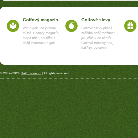
Golfový magazín
Golfové slevy
Vše o golfu na jednom
Golfové Slevy přináší
místě. Golfový magazín,
hráčům další možnost,
mapa hřišť, soutěže a
jak ještě více ušetřit.
další informace o golfu.
Golfové tréninky, fee,
balíčky, vybavení.
© 2009–2026
GolfEurope.cz
| All rights reserved