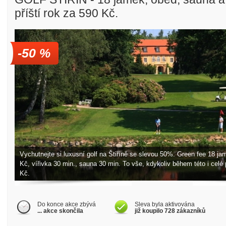
příští rok za 590 Kč.
-50 %
Golfové slevy – Slevy na green
Vychutnejte si luxusní golf na Štiříně se slevou 50%. Green fee 18 j
Kč, vířivka 30 min., sauna 30 min. To vše, kdykoliv během této i celé 
Kč.
Do konce akce zbývá
Sleva byla aktivována
... akce skončila
již koupilo 728 zákazníků