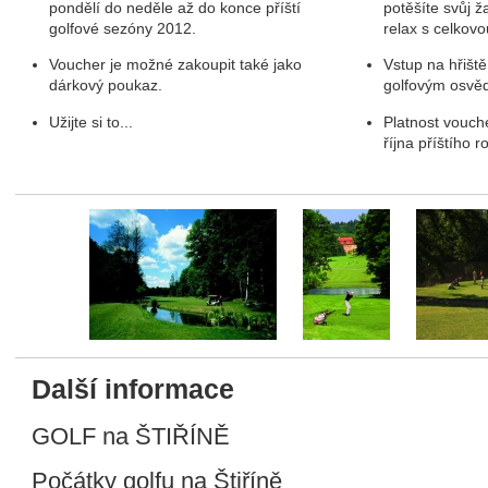
pondělí do neděle až do konce příští
potěšíte svůj ž
golfové sezóny 2012.
relax s celkov
Voucher je možné zakoupit také jako
Vstup na hřišt
dárkový poukaz.
golfovým osvě
Užijte si to...
Platnost vouch
října příštího r
fee a golf
Další informace
GOLF na ŠTIŘÍNĚ
Počátky golfu na Štiříně