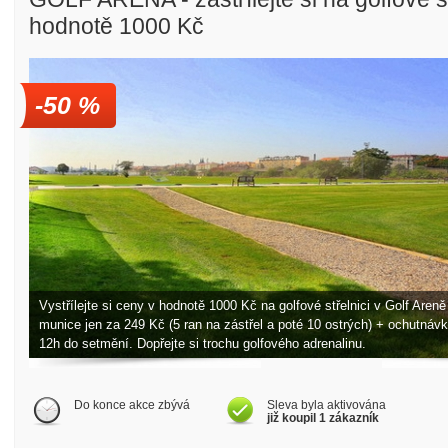
hodnotě 1000 Kč
-50 %
Golfové slevy – Slevy na green
Vystřílejte si ceny v hodnotě 1000 Kč na golfové střelnici v Golf Aren
munice jen za 249 Kč (5 ran na zástřel a poté 10 ostrých) + ochutnáv
12h do setmění. Dopřejte si trochu golfového adrenalinu.
Do konce akce zbývá
Sleva byla aktivována
již koupil 1 zákazník