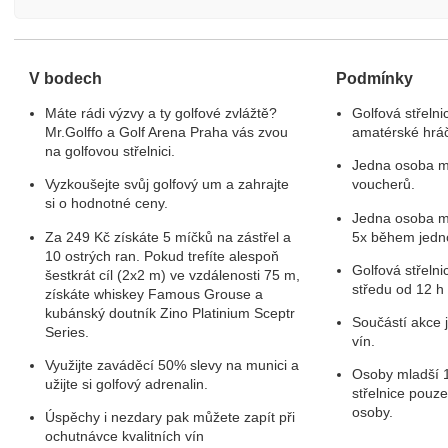
V bodech
Podmínky
Máte rádi výzvy a ty golfové zvlážtě?
Golfová střelni
Mr.Golffo a Golf Arena Praha vás zvou
amatérské hrá
na golfovou střelnici.
Jedna osoba m
Vyzkoušejte svůj golfový um a zahrajte
voucherů.
si o hodnotné ceny.
Jedna osoba mů
Za 249 Kč získáte 5 míčků na zástřel a
5x během jedn
10 ostrých ran. Pokud trefíte alespoň
Golfová střelni
šestkrát cíl (2x2 m) ve vzdálenosti 75 m,
středu od 12 h
získáte whiskey Famous Grouse a
kubánský doutník Zino Platinium Sceptr
Součástí akce j
Series.
vín.
Využijte zaváděcí 50% slevy na munici a
Osoby mladší 1
užijte si golfový adrenalin.
střelnice pouz
osoby.
Úspěchy i nezdary pak můžete zapít při
ochutnávce kvalitních vín