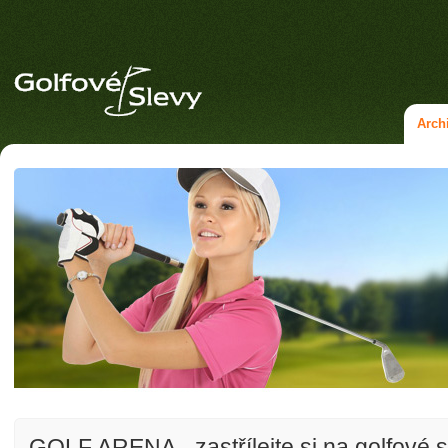
Arch
GOLF ARENA - zastřílejte si na golfové st