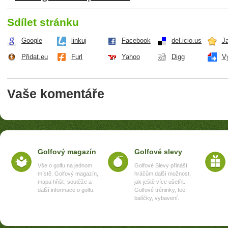
Sdílet stránku
Google
linkuj
Facebook
del.icio.us
J
Přidat.eu
Furl
Yahoo
Digg
V
Vaše komentáře
Golfový magazín
Golfové slevy
Vše o golfu na jednom
Golfové Slevy přináší
místě. Golfový magazín,
hráčům další možnost,
mapa hřišť, soutěže a
jak ještě více ušetřit.
další informace o golfu.
Golfové tréninky, fee,
balíčky, vybavení.