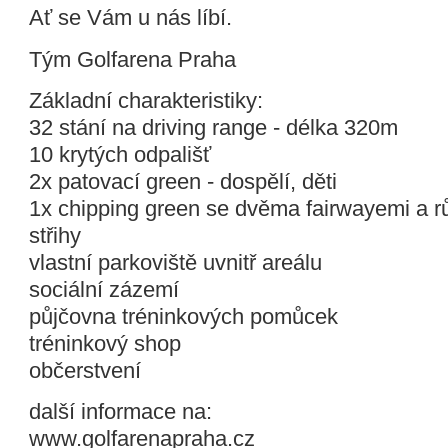
Ať se Vám u nás líbí.
Tým Golfarena Praha
Základní charakteristiky:
32 stání na driving range - délka 320m
10 krytých odpališť
2x patovací green - dospělí, děti
1x chipping green se dvěma fairwayemi a r
střihy
vlastní parkoviště uvnitř areálu
sociální zázemí
půjčovna tréninkových pomůcek
tréninkový shop
občerstvení
další informace na:
www.golfarenapraha.cz