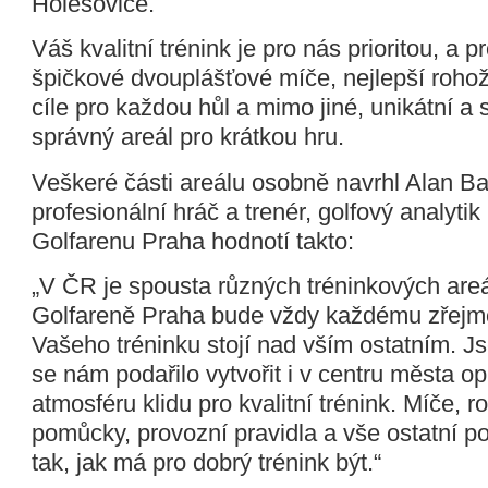
Holešovice.
Váš kvalitní trénink je pro nás prioritou, a 
špičkové dvouplášťové míče, nejlepší roho
cíle pro každou hůl a mimo jiné, unikátní a 
správný areál pro krátkou hru.
Veškeré části areálu osobně navrhl Alan Ba
profesionální hráč a trenér, golfový analytik
Golfarenu Praha hodnotí takto:
„V ČR je spousta různých tréninkových areá
Golfareně Praha bude vždy každému zřejmé
Vašeho tréninku stojí nad vším ostatním. J
se nám podařilo vytvořit i v centru města o
atmosféru klidu pro kvalitní trénink. Míče, ro
pomůcky, provozní pravidla a vše ostatní po
tak, jak má pro dobrý trénink být.“