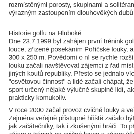
rozmístěnými porosty, skupinami a solitéram
výrazným zastoupením dlouhověkých dubů
Historie golfu na Hluboké
Dne 23.7.1999 byl zahájen první trénink gol
louce, zřízené posekáním Poříčské louky, a
300 x 250 m. Povědomí o ní se rychle rozšíř
louku začali navštěvovat zájemci z řad míst
jiných koutů republiky. Přesto se jednalo v
"osvětovou činnost" a lidé začali chápat, ž
sport určený nějaké výlučné skupině lidí, al
prakticky komukoliv.
V roce 2000 začal provoz cvičné louky a veř
Zejména veřejně přístupné hřiště začalo bý
jak začátečníky, tak i zkušenými hráči. To p