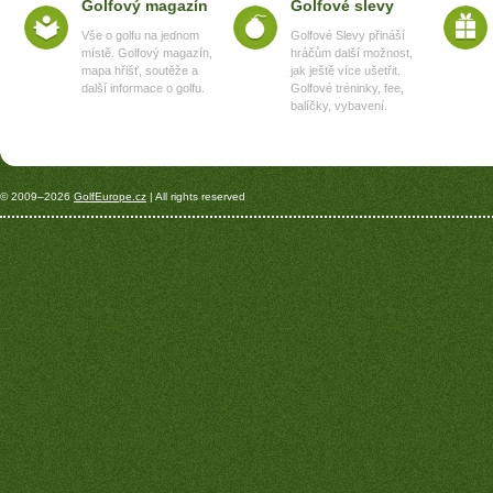
Golfový magazín
Golfové slevy
Vše o golfu na jednom
Golfové Slevy přináší
místě. Golfový magazín,
hráčům další možnost,
mapa hřišť, soutěže a
jak ještě více ušetřit.
další informace o golfu.
Golfové tréninky, fee,
balíčky, vybavení.
© 2009–2026
GolfEurope.cz
| All rights reserved