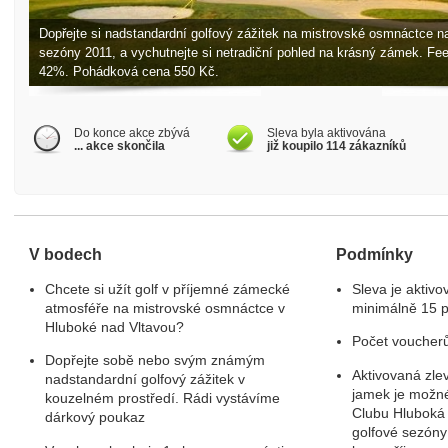
Dopřejte si nadstandardní golfový zážitek na mistrovské osmnáctce 
sezóny 2011, a vychutnejte si netradiční pohled na krásný zámek. Fe
42%. Pohádková cena 550 Kč.
Do konce akce zbývá
Sleva byla aktivována
... akce skončila
již koupilo 114 zákazníků
V bodech
Podmínky
Chcete si užít golf v příjemné zámecké
Sleva je aktiv
atmosféře na mistrovské osmnáctce v
minimálně 15 
Hluboké nad Vltavou?
Počet voucher
Dopřejte sobě nebo svým známým
Aktivovaná zle
nadstandardní golfový zážitek v
jamek je možné 
kouzelném prostředí. Rádi vystávíme
Clubu Hluboká 
dárkový poukaz
golfové sezóny