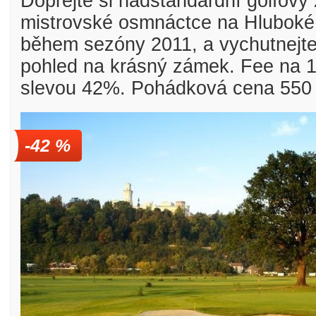
Dopřejte si nadstandardní golfový 
mistrovské osmnáctce na Hluboké,
během sezóny 2011, a vychutnejte 
pohled na krásný zámek. Fee na 
Golfové slevy – Slevy na green
slevou 42%. Pohádková cena 550
-42 %