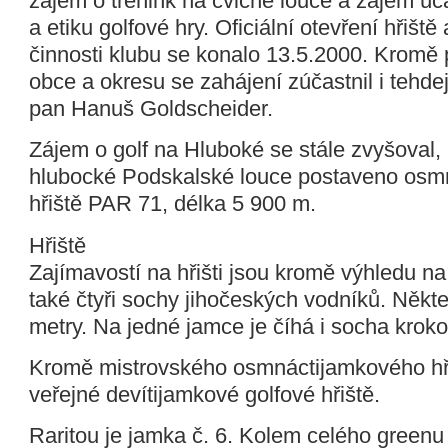
zájem o trénink na cvičné louce a zájem úča
a etiku golfové hry. Oficiální otevření hřiště
činnosti klubu se konalo 13.5.2000. Kromě 
obce a okresu se zahájení zúčastnil i tehde
pan Hanuš Goldscheider.
Zájem o golf na Hluboké se stále zvyšoval, 
hlubocké Podskalské louce postaveno osm
hřiště PAR 71, délka 5 900 m.
Hřiště
Zajímavostí na hřišti jsou kromě výhledu n
také čtyři sochy jihočeských vodníků. Někte
metry. Na jedné jamce je číhá i socha kroko
Kromě mistrovského osmnáctijamkového hřiš
veřejné devítijamkové golfové hřiště.
Raritou je jamka č. 6. Kolem celého greenu