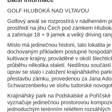
GOLF HLUBOKÁ NAD VLTAVOU
Golfový areál se rozprostírá v nádherném p
prostředí na jihu Čech pod zámkem Hluboká
a zahrnuje 18 + 9 jamek a velký driving ran
Místo má jedinečnou historii, tato lokalita j
dochovaným příkladem postupné hospodářs
kultivace krajiny, prováděné v okolí šlechtic
průběhu několika staletí. Nedílnou součástí
úprav se stalo i založení krajinářského par
přestavbu zámku, provedenou za Jana Adol
Schwarzenberku ve slohu tudorské novogot
Krajinářský park na Podskalské a Poříčské
vyznačuje jedinečnou prostorovou kompozic
jednoduchým terénním reliéfem rozsáhlých 