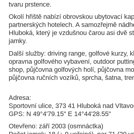
tvaru prstence.
Okolí hřiště nabízí obrovskou ubytovací kap
partnerských hotelech. A samozřejmě nád
Hluboká, který je vzdušnou čarou asi dvě s
jamky.
Další služby: driving range, golfové kurzy, 
opravna golfového vybavení, outdoor puttin
shop, půjčovna golfových holí, půjčovna mo
půjčovna ručních vozíků, sprcha, šatna, tre
Adresa:
Sportovní ulice, 373 41 Hluboká nad Vltavo
GPS: N 49°4'79.15" E 14°44'28.55"
Otevřeno: září 2003 (osmnáctka)