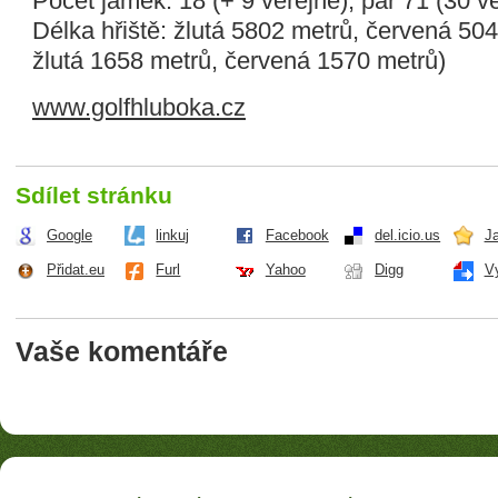
Počet jamek: 18 (+ 9 veřejné), par 71 (30 v
Délka hřiště: žlutá 5802 metrů, červená 504
žlutá 1658 metrů, červená 1570 metrů)
www.golfhluboka.cz
Sdílet stránku
Google
linkuj
Facebook
del.icio.us
J
Přidat.eu
Furl
Yahoo
Digg
V
Vaše komentáře