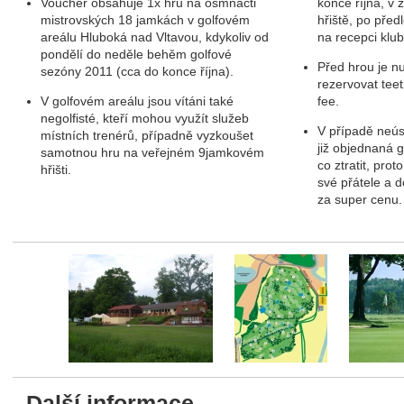
Voucher obsahuje 1x hru na osmnácti
konce října, v 
mistrovských 18 jamkách v golfovém
hřiště, po pře
areálu Hluboká nad Vltavou, kdykoliv od
na recepci klub
pondělí do neděle behěm golfové
Před hrou je n
sezóny 2011 (cca do konce října).
rezervovat tee
V golfovém areálu jsou vítáni také
fee.
negolfisté, kteří mohou využít služeb
V případě neús
místních trenérů, případně vyzkoušet
již objednaná 
samotnou hru na veřejném 9jamkovém
co ztratit, prot
hřišti.
své přátele a d
fee a golf
za super cenu.
Další informace