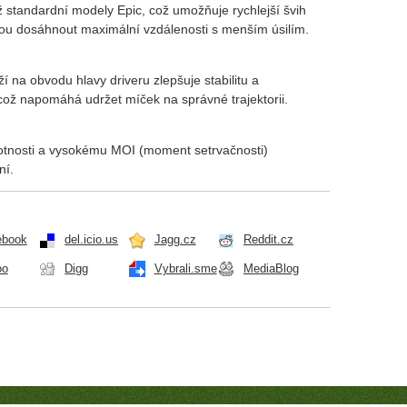
ž standardní modely Epic, což umožňuje rychlejší švih
hou dosáhnout maximální vzdálenosti s menším úsilím.
 na obvodu hlavy driveru zlepšuje stabilitu a
což napomáhá udržet míček na správné trajektorii.
otnosti a vysokému MOI (moment setrvačnosti)
ní.
ebook
del.icio.us
Jagg.cz
Reddit.cz
oo
Digg
Vybrali.sme
MediaBlog