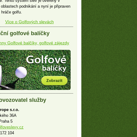
e. Tento systém slev je ověřený v
 oblastech podnikání a nyní je připraven
 hráče golfu.
Více o Golfových slevách
ční golfové balíčky
ny Golfové balčíky, golfové zájezdy
ovozovatel služby
rope s.r.o.
ského 36A
Praha 5
lfoveslevy.cz
 172 104