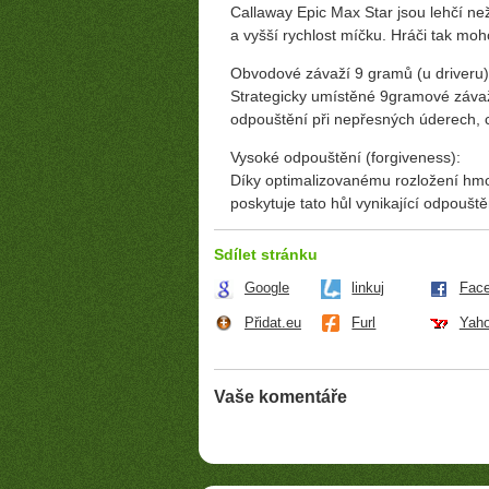
Callaway Epic Max Star jsou lehčí ne
a vyšší rychlost míčku. Hráči tak mo
Obvodové závaží 9 gramů (u driveru)
Strategicky umístěné 9gramové závaží
odpouštění při nepřesných úderech, 
Vysoké odpouštění (forgiveness):
Díky optimalizovanému rozložení hm
poskytuje tato hůl vynikající odpouště
Sdílet stránku
Google
linkuj
Fac
Přidat.eu
Furl
Yah
Vaše komentáře