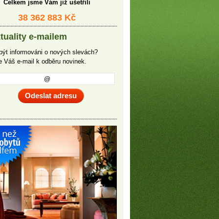
Celkem jsme Vám již ušetřili
38 362 883 Kč
tuality e-mailem
být informováni o nových slevách?
te Váš e-mail k odběru novinek.
Odeslat adresu