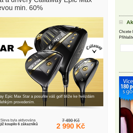
levou min. 60%
Ak
Chcete 
Přihlaš
ay Epic Max Star a posuňte váš golf blíže ke hvězdám
ralehkým provedením.
7 490 Kč
Sleva byla aktivována
již koupilo 6 zákazníků
2 990 Kč