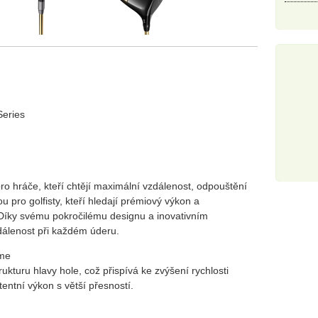
eries
ro hráče, kteří chtějí maximální vzdálenost, odpouštění
u pro golfisty, kteří hledají prémiový výkon a
 Díky svému pokročilému designu a inovativním
dálenost při každém úderu.
ame
rukturu hlavy hole, což přispívá ke zvýšení rychlosti
tentní výkon s větší přesností.