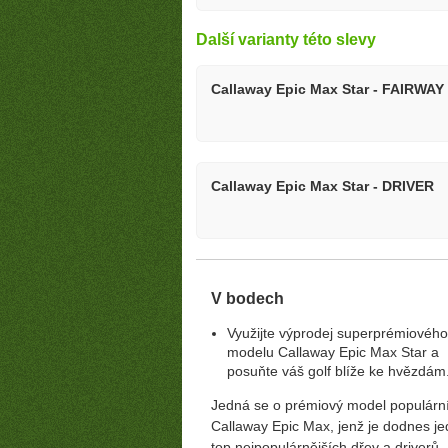
Další varianty této slevy
Callaway Epic Max Star - FAIRWA
Callaway Epic Max Star - DRIVER
V bodech
Využijte výprodej superprémiového
modelu Callaway Epic Max Star a
posuňte váš golf blíže ke hvězdám
Jedná se o prémiový model populárn
Callaway Epic Max, jenž je dodnes je
top nejpopulárnějších dřev a driverů.