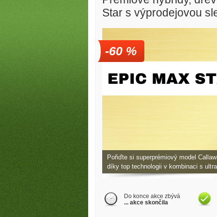
Star s výprodejovou s
-60 %
Golfové slevy – Slevy na green
Pořiďte si superprémiový model Callaw
díky top technologii v kombinaci s ult
Do konce akce zbývá
... akce skončila