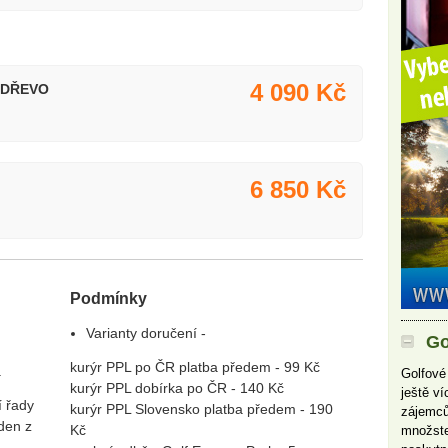
4 090 Kč
Y DŘEVO
6 850 Kč
Podmínky
Varianty doručení -
Go
kurýr PPL po ČR platba předem - 99 Kč
.
Golfové
kurýr PPL dobírka po ČR - 140 Kč
ještě v
í řady
kurýr PPL Slovensko platba předem - 190
zájemců
den z
Kč
množste