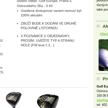
poskytn
osobní odběr: Golf Europe, Praha 5,
různých
Ostrovského 36a - 0 Kč
také pro
Uvedená dostupnost variant nemusí být
100% aktuální
ZBOŽÍ BUDE K DODÁNÍ VE DRUHÉ
Ak
POLOVINĚ LISTOPADU
Všech
V POZNÁMCE U OBJEDNÁVKY,
PROSÍM, UVEĎTE TYP A STRANU
Kč
HOLE (FW levé č.3...)
č
Kč
ým
ES,
Pr
Golf Eu
Ostrov
150 00 
info@go
tel: 602