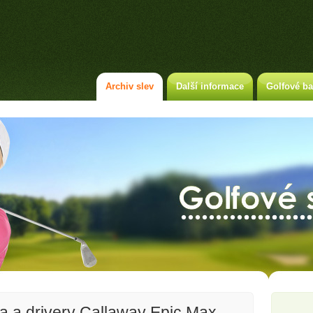
Archiv slev
Další informace
Golfové ba
a a drivery Callaway Epic Max